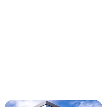
Sobre
Aqui, você encontra salas privativas, estações de trabalho,
endereço fiscal, salas de reunião e espaços para eventos,
sem burocracia e sem custos adicionais de manutenção.