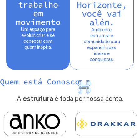
trabalho
Horizonte,
em
você vai
movimento
além.
Um espaço para
Ambiente,
evoluir, criar e se
estrutura e
conectar com
comunidade para
quem inspira.
expandir suas
ideias e
conquistas.
Quem está Conosco
A
estrutura
é toda por nossa conta.